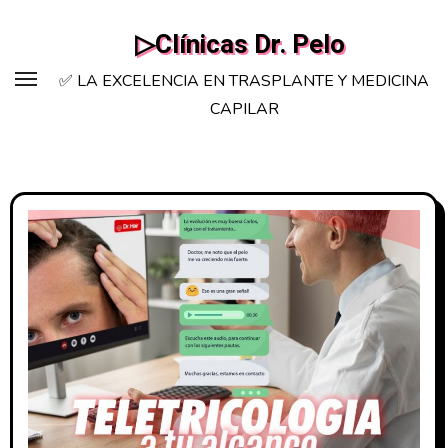
Saltar
▷Clínicas Dr. Pelo
al
contenido
✅ LA EXCELENCIA EN TRASPLANTE Y MEDICINA
CAPILAR