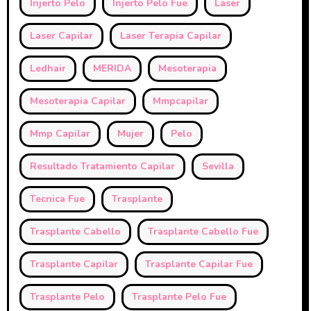
Injerto Pelo
Injerto Pelo Fue
Laser
Laser Capilar
Laser Terapia Capilar
Ledhair
MERIDA
Mesoterapia
Mesoterapia Capilar
Mmpcapilar
Mmp Capilar
Mujer
Pelo
Resultado Tratamiento Capilar
Sevilla
Tecnica Fue
Trasplante
Trasplante Cabello
Trasplante Cabello Fue
Trasplante Capilar
Trasplante Capilar Fue
Trasplante Pelo
Trasplante Pelo Fue