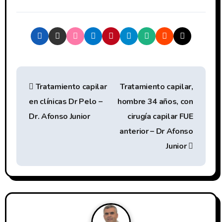
N
Tratamiento capilar
Tratamiento capilar,
a
en clínicas Dr Pelo –
hombre 34 años, con
v
Dr. Afonso Junior
cirugía capilar FUE
e
anterior – Dr Afonso
Junior
g
a
c
i