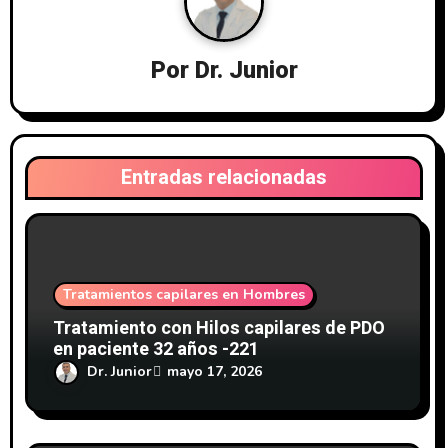
ó
n
Por
Dr. Junior
d
e
Entradas relacionadas
e
n
t
Tratamientos capilares en Hombres
r
Tratamiento con Hilos capilares de PDO
en paciente 32 años -221
a
Dr. Junior
mayo 17, 2026
d
a