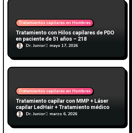
s
Tratamientos capilares en Hombres
Tratamiento con Hilos capilares de PDO
en paciente de 51 años – 218
Dr. Junior
mayo 17, 2026
Tratamientos capilares en Hombres
Tratamiento capilar con MMP + Láser
capilar LedHair + Tratamiento médico –
Clínicas Dr. Pelo-213
Dr. Junior
marzo 6, 2026