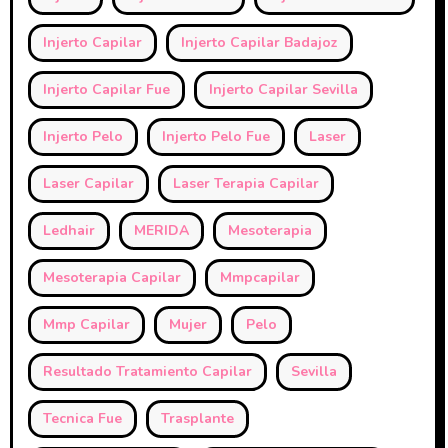
Injerto Capilar
Injerto Capilar Badajoz
Injerto Capilar Fue
Injerto Capilar Sevilla
Injerto Pelo
Injerto Pelo Fue
Laser
Laser Capilar
Laser Terapia Capilar
Ledhair
MERIDA
Mesoterapia
Mesoterapia Capilar
Mmpcapilar
Mmp Capilar
Mujer
Pelo
Resultado Tratamiento Capilar
Sevilla
Tecnica Fue
Trasplante