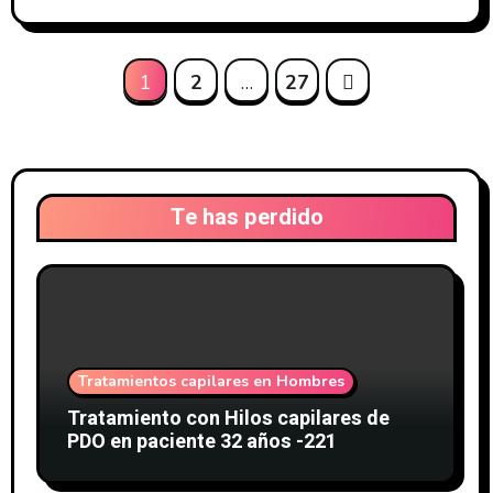
Paginación
1
2
…
27
de
entradas
Te has perdido
Tratamientos capilares en Hombres
Tratamiento con Hilos capilares de
PDO en paciente 32 años -221