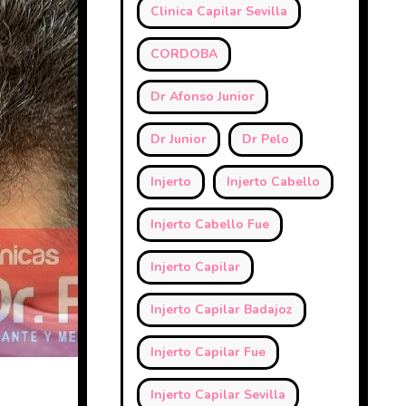
Clinica Capilar Sevilla
CORDOBA
Dr Afonso Junior
Dr Junior
Dr Pelo
Injerto
Injerto Cabello
Injerto Cabello Fue
Injerto Capilar
Injerto Capilar Badajoz
Injerto Capilar Fue
Injerto Capilar Sevilla