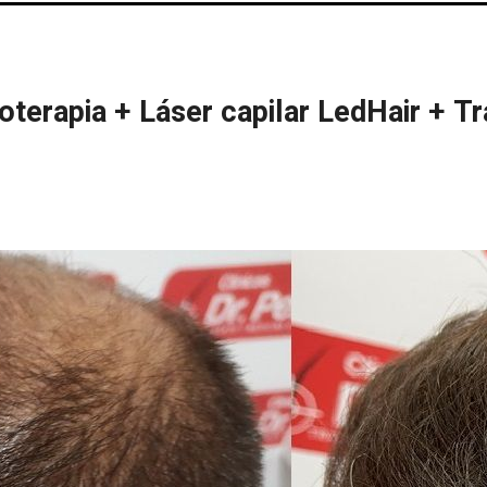
terapia + Láser capilar LedHair + Tr