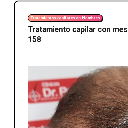
Tratamientos capilares en Hombres
Tratamiento capilar con meso
158