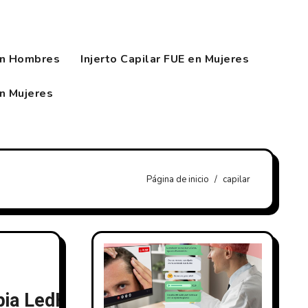
en Hombres
Injerto Capilar FUE en Mujeres
en Mujeres
Página de inicio
capilar
pia LedHair +