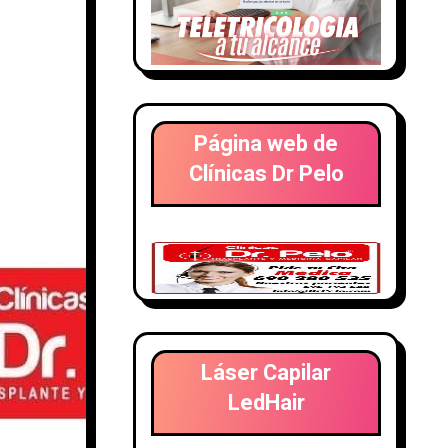
Página web de
Clínicas Dr Pelo
Láser Capilar
LedHair