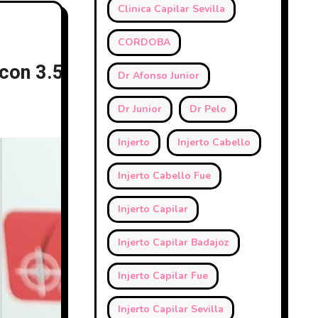
Clinica Capilar Sevilla
CORDOBA
 con 3.545 Ufs = 9.070 cabellos – Clí
Dr Afonso Junior
Dr Junior
Dr Pelo
Injerto
Injerto Cabello
Injerto Cabello Fue
Injerto Capilar
Injerto Capilar Badajoz
Injerto Capilar Fue
Injerto Capilar Sevilla