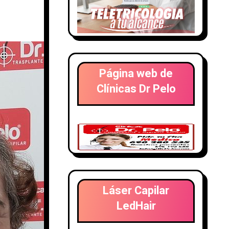
Página web de
Clínicas Dr Pelo
Láser Capilar
LedHair