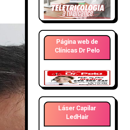
Página web de
Clínicas Dr Pelo
Láser Capilar
LedHair