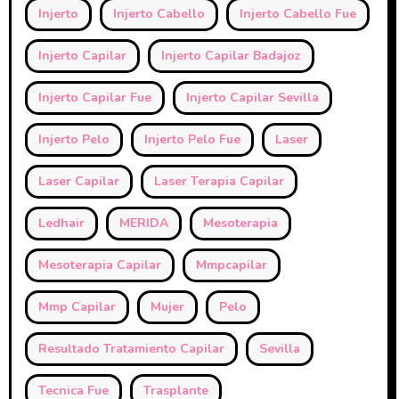
Injerto
Injerto Cabello
Injerto Cabello Fue
Injerto Capilar
Injerto Capilar Badajoz
Injerto Capilar Fue
Injerto Capilar Sevilla
Injerto Pelo
Injerto Pelo Fue
Laser
Laser Capilar
Laser Terapia Capilar
Ledhair
MERIDA
Mesoterapia
Mesoterapia Capilar
Mmpcapilar
Mmp Capilar
Mujer
Pelo
Resultado Tratamiento Capilar
Sevilla
Tecnica Fue
Trasplante