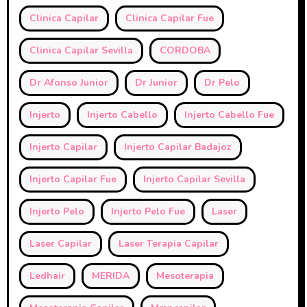
Clinica Capilar
Clinica Capilar Fue
Clinica Capilar Sevilla
CORDOBA
Dr Afonso Junior
Dr Junior
Dr Pelo
Injerto
Injerto Cabello
Injerto Cabello Fue
Injerto Capilar
Injerto Capilar Badajoz
Injerto Capilar Fue
Injerto Capilar Sevilla
Injerto Pelo
Injerto Pelo Fue
Laser
Laser Capilar
Laser Terapia Capilar
Ledhair
MERIDA
Mesoterapia