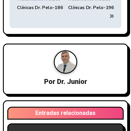
e
Clínicas Dr. Pelo-186
Clínicas Dr. Pelo-196
g
a
c
i
ó
n
Por
Dr. Junior
d
e
e
Entradas relacionadas
n