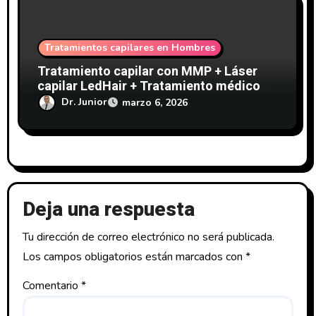
Tratamientos capilares en Hombres
Tratamiento capilar con MMP + Láser
capilar LedHair + Tratamiento médico –
Clínicas Dr. Pelo-213
Dr. Junior
marzo 6, 2026
Deja una respuesta
Tu dirección de correo electrónico no será publicada.
Los campos obligatorios están marcados con
*
Comentario
*