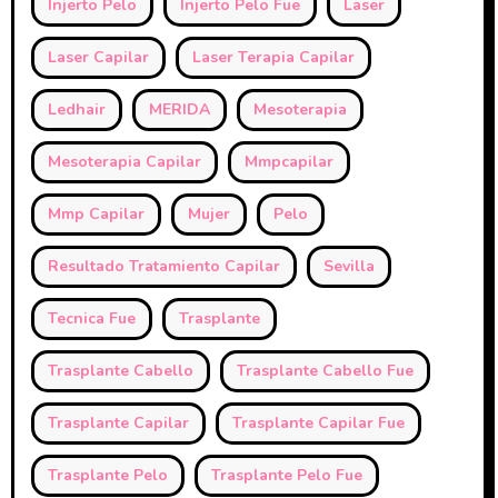
Injerto Pelo
Injerto Pelo Fue
Laser
Laser Capilar
Laser Terapia Capilar
Ledhair
MERIDA
Mesoterapia
Mesoterapia Capilar
Mmpcapilar
Mmp Capilar
Mujer
Pelo
Resultado Tratamiento Capilar
Sevilla
Tecnica Fue
Trasplante
Trasplante Cabello
Trasplante Cabello Fue
Trasplante Capilar
Trasplante Capilar Fue
Trasplante Pelo
Trasplante Pelo Fue