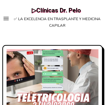
Saltar
▷Clínicas Dr. Pelo
al
contenido
✅ LA EXCELENCIA EN TRASPLANTE Y MEDICINA
CAPILAR