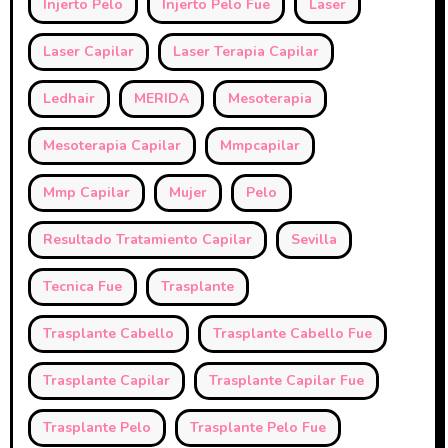
Injerto Pelo
Injerto Pelo Fue
Laser
Laser Capilar
Laser Terapia Capilar
Ledhair
MERIDA
Mesoterapia
Mesoterapia Capilar
Mmpcapilar
Mmp Capilar
Mujer
Pelo
Resultado Tratamiento Capilar
Sevilla
Tecnica Fue
Trasplante
Trasplante Cabello
Trasplante Cabello Fue
Trasplante Capilar
Trasplante Capilar Fue
Trasplante Pelo
Trasplante Pelo Fue