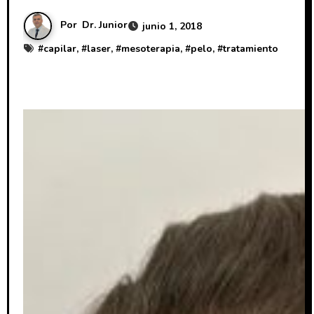
Por
Dr. Junior
junio 1, 2018
#
capilar
, #
laser
, #
mesoterapia
, #
pelo
, #
tratamiento