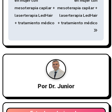
en mujer con
en mujer con
v
mesoterapia capilar +
mesoterapia capilar +
e
laserterapia LedHair
laserterapia LedHair
+ tratamiento médico
+ tratamiento médico
g
a
c
i
ó
n
Por
Dr. Junior
d
e
e