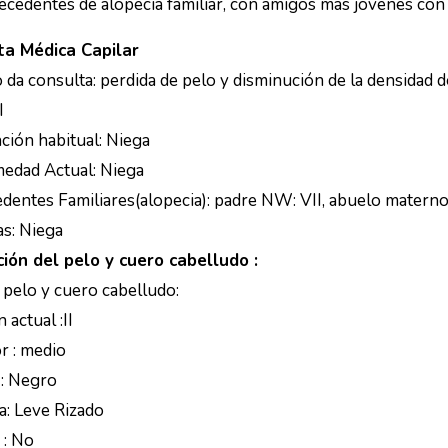
ecedentes de alopecia familiar, con amigos mas jóvenes con c
ta Médica Capilar
 da consulta: perdida de pelo y disminución de la densidad 
I
ción habitual: Niega
edad Actual: Niega
dentes Familiares(alopecia): padre NW: VII, abuelo matern
as: Niega
ión del pelo y cuero cabelludo :
 pelo y cuero cabelludo:
 actual :II
r : medio
 : Negro
a: Leve Rizado
 : No