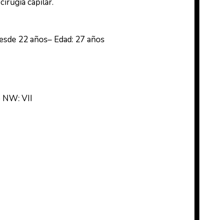
irugía capilar.
desde 22 años
– Edad: 27 años
o NW: VII