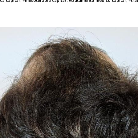
ica capilar
, #
mesoterapia capilar
, #
tratamento medico capilar
, #
tra