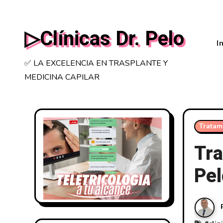
Saltar
al
▷Clínicas Dr. Pelo
contenido
I
✅ LA EXCELENCIA EN TRASPLANTE Y
MEDICINA CAPILAR
Tratam
Tra
Pel