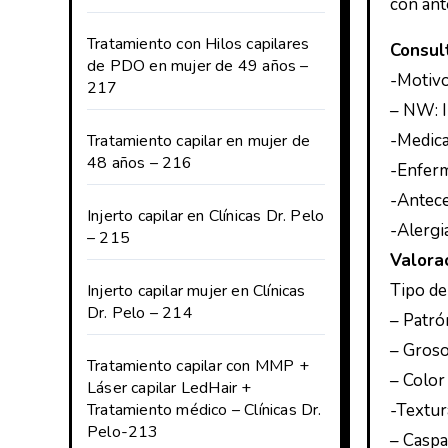
con ant
Tratamiento con Hilos capilares
Consul
de PDO en mujer de 49 años –
-Motivo
217
– NW: I
-Medica
Tratamiento capilar en mujer de
48 años – 216
-Enferm
-Antece
Injerto capilar en Clínicas Dr. Pelo
-Alergi
– 215
Valorac
Tipo de
Injerto capilar mujer en Clínicas
Dr. Pelo – 214
– Patrón
– Groso
Tratamiento capilar con MMP +
– Color
Láser capilar LedHair +
Tratamiento médico – Clínicas Dr.
-Textur
Pelo-213
– Caspa