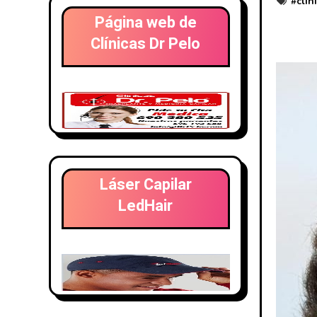
#
clin
Página web de
Clínicas Dr Pelo
Láser Capilar
LedHair