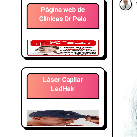
Página web de
Clínicas Dr Pelo
Láser Capilar
LedHair