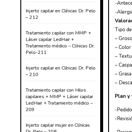
-Antece
Injerto capilar en Clínicas Dr. Pelo
-Alergi
– 212
Valorac
Tipo de
Tratamiento capilar con MMP +
– Grosor
Láser capilar LedHair +
Tratamiento médico – Clínicas Dr.
– Color
Pelo-211
– Textur
– Caspa
Injerto capilar en Clínicas Dr. Pelo
– Grasa 
– 210
– Desc
Tratamiento capilar con Hilos
Plan y
capilares + MMP + Láser capilar
LedHair + Tratamiento médico –
209
-Pedido
-Revisió
Injerto capilar mujer en Clínicas
Dr. Pelo – 208