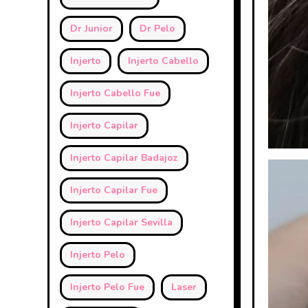
Dr Junior
Dr Pelo
Injerto
Injerto Cabello
Injerto Cabello Fue
Injerto Capilar
Injerto Capilar Badajoz
Injerto Capilar Fue
Injerto Capilar Sevilla
Injerto Pelo
Injerto Pelo Fue
Laser