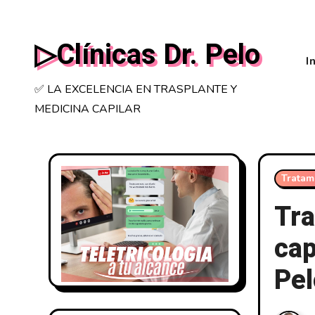
Saltar
al
▷Clínicas Dr. Pelo
contenido
I
✅ LA EXCELENCIA EN TRASPLANTE Y
MEDICINA CAPILAR
Tratam
Tra
cap
Pe