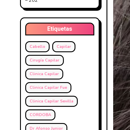
– 202
Etiquetas
Cabello
Capilar
Cirugía Capilar
Clinica Capilar
Clinica Capilar Fue
Clinica Capilar Sevilla
CORDOBA
Dr Afonso Junior