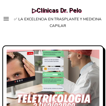
Saltar
▷Clínicas Dr. Pelo
al
contenido
✅ LA EXCELENCIA EN TRASPLANTE Y MEDICINA
CAPILAR