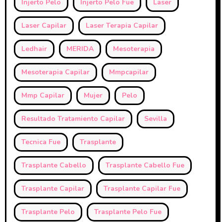
Injerto Pelo
Injerto Pelo Fue
Laser
Laser Capilar
Laser Terapia Capilar
Ledhair
MERIDA
Mesoterapia
Mesoterapia Capilar
Mmpcapilar
Mmp Capilar
Mujer
Pelo
Resultado Tratamiento Capilar
Sevilla
Tecnica Fue
Trasplante
Trasplante Cabello
Trasplante Cabello Fue
Trasplante Capilar
Trasplante Capilar Fue
Trasplante Pelo
Trasplante Pelo Fue