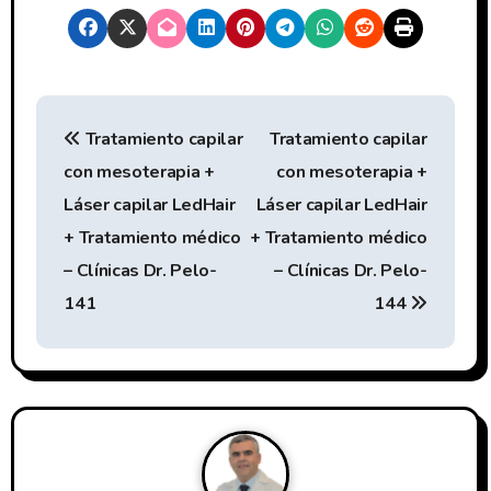
N
Tratamiento capilar
Tratamiento capilar
a
con mesoterapia +
con mesoterapia +
v
Láser capilar LedHair
Láser capilar LedHair
e
+ Tratamiento médico
+ Tratamiento médico
– Clínicas Dr. Pelo-
– Clínicas Dr. Pelo-
g
141
144
a
c
i
ó