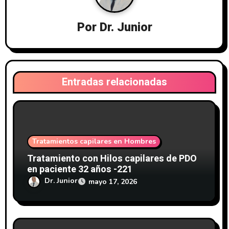
n
Por
Dr. Junior
d
e
e
Entradas relacionadas
n
t
r
Tratamientos capilares en Hombres
a
Tratamiento con Hilos capilares de PDO
en paciente 32 años -221
d
Dr. Junior
mayo 17, 2026
a
s