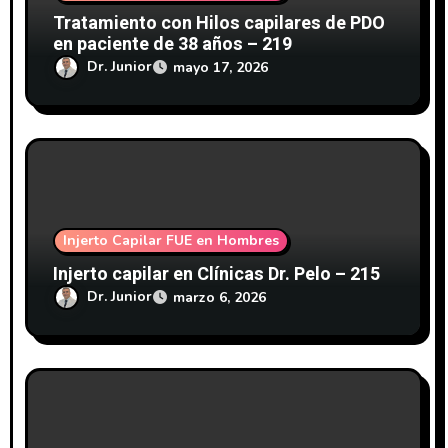
Tratamiento con Hilos capilares de PDO
t
en paciente de 38 años – 219
r
Dr. Junior
mayo 17, 2026
a
d
a
s
Injerto Capilar FUE en Hombres
Injerto capilar en Clínicas Dr. Pelo – 215
Dr. Junior
marzo 6, 2026