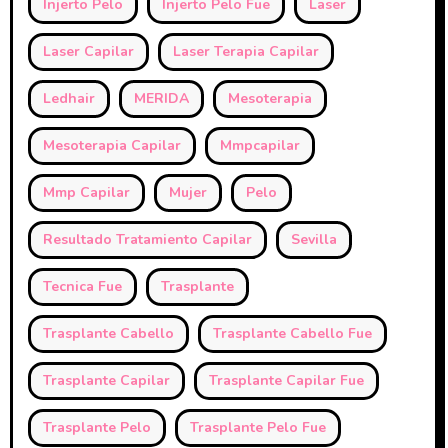
Injerto Pelo
Injerto Pelo Fue
Laser
Laser Capilar
Laser Terapia Capilar
Ledhair
MERIDA
Mesoterapia
Mesoterapia Capilar
Mmpcapilar
Mmp Capilar
Mujer
Pelo
Resultado Tratamiento Capilar
Sevilla
Tecnica Fue
Trasplante
Trasplante Cabello
Trasplante Cabello Fue
Trasplante Capilar
Trasplante Capilar Fue
Trasplante Pelo
Trasplante Pelo Fue