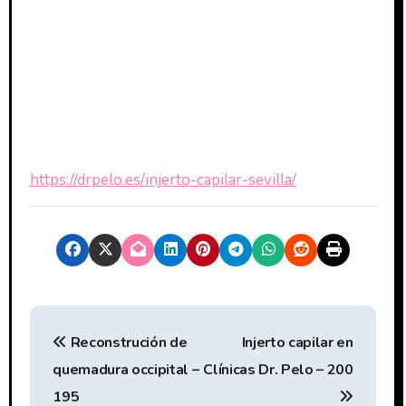
https://drpelo.es/injerto-capilar-sevilla/
N
Reconstrución de
Injerto capilar en
a
quemadura occipital –
Clínicas Dr. Pelo – 200
v
195