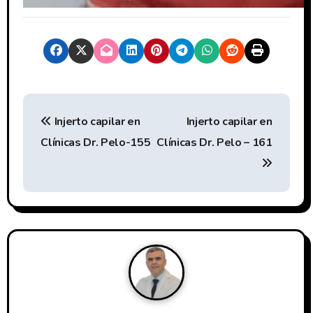
N
Injerto capilar en
Injerto capilar en
a
Clínicas Dr. Pelo-155
Clínicas Dr. Pelo – 161
v
e
g
a
c
i