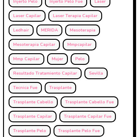
Injerto Pelo
Injerto Pelo Fue
Laser
Laser Capilar
Laser Terapia Capilar
Ledhair
MERIDA
Mesoterapia
Mesoterapia Capilar
Mmpcapilar
Mmp Capilar
Mujer
Pelo
Resultado Tratamiento Capilar
Sevilla
Tecnica Fue
Trasplante
Trasplante Cabello
Trasplante Cabello Fue
Trasplante Capilar
Trasplante Capilar Fue
Trasplante Pelo
Trasplante Pelo Fue