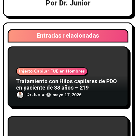
Por
Dr. Junior
ó
n
d
Entradas relacionadas
e
e
n
Injerto Capilar FUE en Hombres
Tratamiento con Hilos capilares de PDO
t
en paciente de 38 años – 219
r
Dr. Junior
mayo 17, 2026
a
d
a