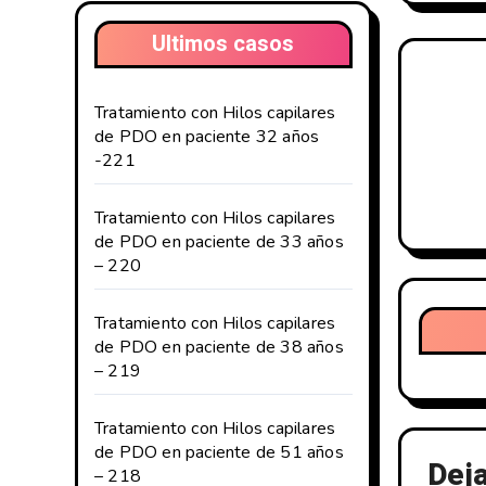
e
Ultimos casos
g
a
Tratamiento con Hilos capilares
de PDO en paciente 32 años
c
-221
i
Tratamiento con Hilos capilares
de PDO en paciente de 33 años
ó
– 220
n
Tratamiento con Hilos capilares
d
de PDO en paciente de 38 años
– 219
e
e
Tratamiento con Hilos capilares
de PDO en paciente de 51 años
n
Deja
– 218