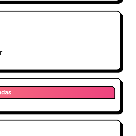
r
adas