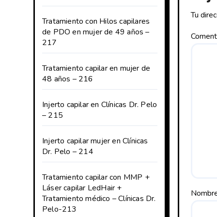
t
Tu direc
Tratamiento con Hilos capilares
r
de PDO en mujer de 49 años –
Coment
217
a
Tratamiento capilar en mujer de
d
48 años – 216
a
Injerto capilar en Clínicas Dr. Pelo
s
– 215
Injerto capilar mujer en Clínicas
Dr. Pelo – 214
Tratamiento capilar con MMP +
Láser capilar LedHair +
Nombr
Tratamiento médico – Clínicas Dr.
Pelo-213