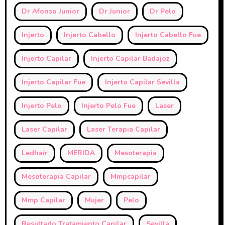
Dr Afonso Junior
Dr Junior
Dr Pelo
Injerto
Injerto Cabello
Injerto Cabello Fue
Injerto Capilar
Injerto Capilar Badajoz
Injerto Capilar Fue
Injerto Capilar Sevilla
Injerto Pelo
Injerto Pelo Fue
Laser
Laser Capilar
Laser Terapia Capilar
Ledhair
MERIDA
Mesoterapia
Mesoterapia Capilar
Mmpcapilar
Mmp Capilar
Mujer
Pelo
Resultado Tratamiento Capilar
Sevilla