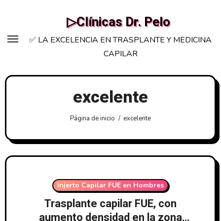
Saltar
▷Clínicas Dr. Pelo
al
contenido
✅ LA EXCELENCIA EN TRASPLANTE Y MEDICINA
CAPILAR
excelente
Página de inicio
excelente
Injerto Capilar FUE en Hombres
Trasplante capilar FUE, con
aumento densidad en la zona