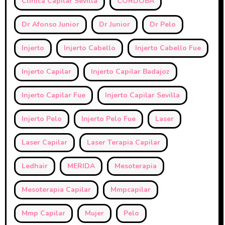
Clinica Capilar Sevilla
CORDOBA
Dr Afonso Junior
Dr Junior
Dr Pelo
Injerto
Injerto Cabello
Injerto Cabello Fue
Injerto Capilar
Injerto Capilar Badajoz
Injerto Capilar Fue
Injerto Capilar Sevilla
Injerto Pelo
Injerto Pelo Fue
Laser
Laser Capilar
Laser Terapia Capilar
Ledhair
MERIDA
Mesoterapia
Mesoterapia Capilar
Mmpcapilar
Mmp Capilar
Mujer
Pelo