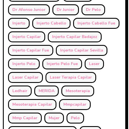
Dr Afonso Junior
Dr Junior
Dr Pelo
Injerto
Injerto Cabello
Injerto Cabello Fue
Injerto Capilar
Injerto Capilar Badajoz
Injerto Capilar Fue
Injerto Capilar Sevilla
Injerto Pelo
Injerto Pelo Fue
Laser
Laser Capilar
Laser Terapia Capilar
Ledhair
MERIDA
Mesoterapia
Mesoterapia Capilar
Mmpcapilar
Mmp Capilar
Mujer
Pelo